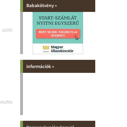
Babakötvény »
l szóló
információk »
jesztés