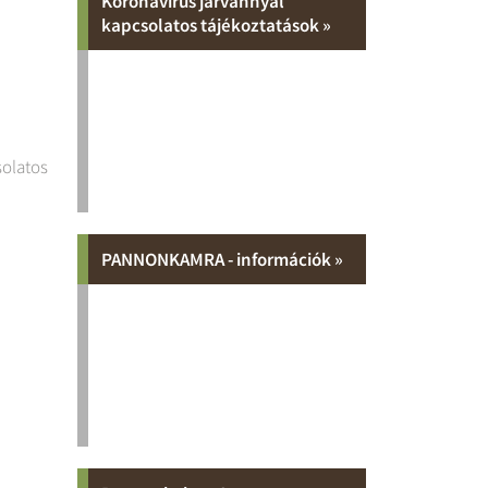
Koronavírus járvánnyal
kapcsolatos tájékoztatások »
solatos
PANNONKAMRA - információk »