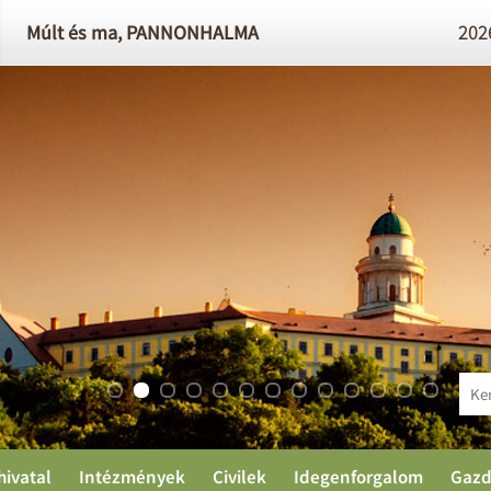
Múlt és ma,
PANNONHALMA
2026
PA
hivatal
Intézmények
Civilek
Idegenforgalom
Gazd