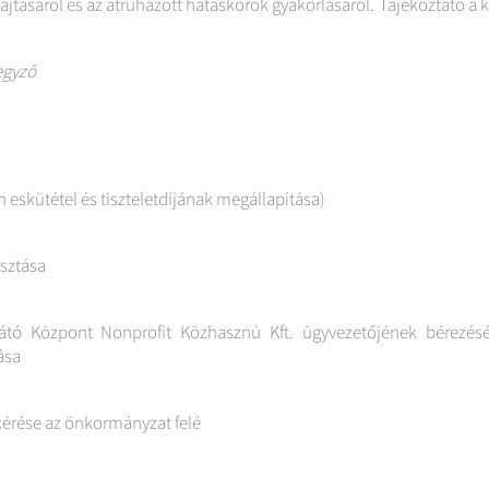
jtásáról és az átruházott hatáskörök gyakorlásáról. Tájékoztató a k
egyző
 eskütétel és tiszteletdíjának megállapítása)
asztása
átó Központ Nonprofit Közhasznú Kft. ügyvezetőjének bérezésé
ása
érése az önkormányzat felé