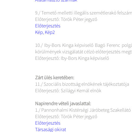
9./ Temető melletti illegális szemétlerakó felsz
Előterjesztő: Török Péter jegyző
Előterjesztés
Kép,
Kép2
10./ Iby-Bors Kinga képviselő Bagó Ferenc polg
körülmények vizsgálatát célzó előterjesztés meg
Előterjesztő: Iby-Bors Kinga képviselő
Zárt ülés keretében:
11./ Szociális bizottság elnökének tájékoztatója
Előterjesztő: Szilágyi Kemál elnök
Napirendre vételi javaslattal:
1./ Pannonhalmi Kistérségi Járóbeteg Szakellátó
Előterjesztő: Török Péter jegyző
Előterjesztés
Társasági okirat