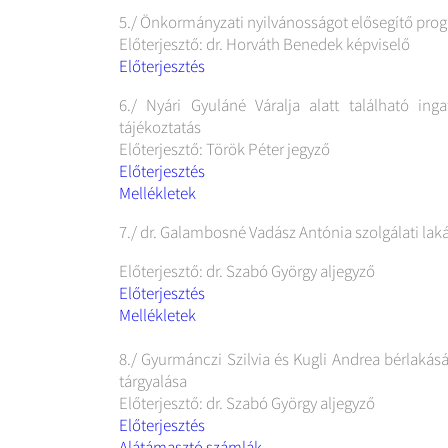
5./ Önkormányzati nyilvánosságot elősegítő pr
Előterjesztő: dr. Horváth Benedek képviselő
Előterjesztés
6./ Nyári Gyuláné Váralja alatt található ing
tájékoztatás
Előterjesztő: Török Péter jegyző
Előterjesztés
Mellékletek
7./ dr. Galambosné Vadász Antónia szolgálati la
Előterjesztő: dr. Szabó György aljegyző
Előterjesztés
Mellékletek
8./ Gyurmánczi Szilvia és Kugli Andrea bérlakás
tárgyalása
Előterjesztő: dr. Szabó György aljegyző
Előterjesztés
Alátámasztó számlák