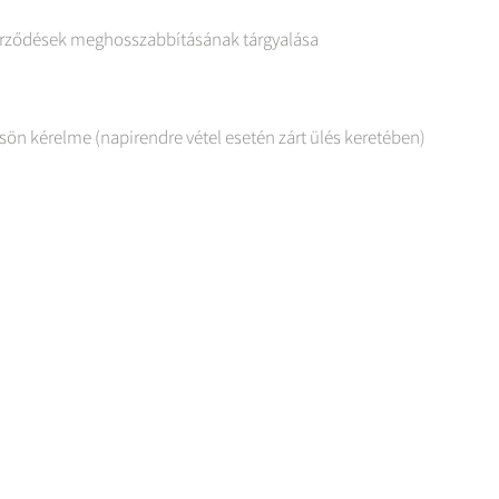
zerződések meghosszabbításának tárgyalása
ön kérelme (napirendre vétel esetén zárt ülés keretében)