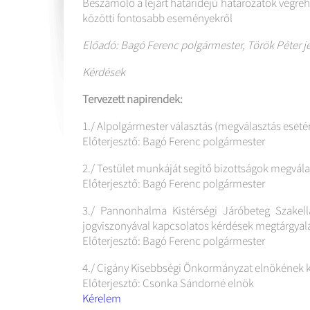
Beszámoló a lejárt határidejű határozatok végreha
közötti fontosabb eseményekről
Előadó: Bagó Ferenc polgármester, Török Péter j
Kérdések
Tervezett napirendek:
1./ Alpolgármester választás (megválasztás esetén
Előterjesztő: Bagó Ferenc polgármester
2./ Testület munkáját segítő bizottságok megvál
Előterjesztő: Bagó Ferenc polgármester
3./ Pannonhalma Kistérségi Járóbeteg Szakell
jogviszonyával kapcsolatos kérdések megtárgyal
Előterjesztő: Bagó Ferenc polgármester
4./ Cigány Kisebbségi Önkormányzat elnökének k
Előterjesztő: Csonka Sándorné elnök
Kérelem