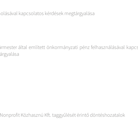
ámolásával kapcsolatos kérdések megtárgyalása
ármester által említett önkormányzati pénz felhasználásával kapc
tárgyalása
 Nonprofit Közhasznú Kft. taggyűlését érintő döntéshozatalok