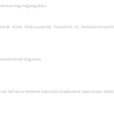
ogramcsomag megtárgyalása
atlanát érintő földcsuszamlás helyzetéről és következményeirő
káskérelmének tárgyalása
ának lakhatóvá tételével kapcsolos kiadásokkal kapcsolatos előter