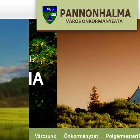
ma,
MA
Városunk
Önkormányzat
Polgármesteri 