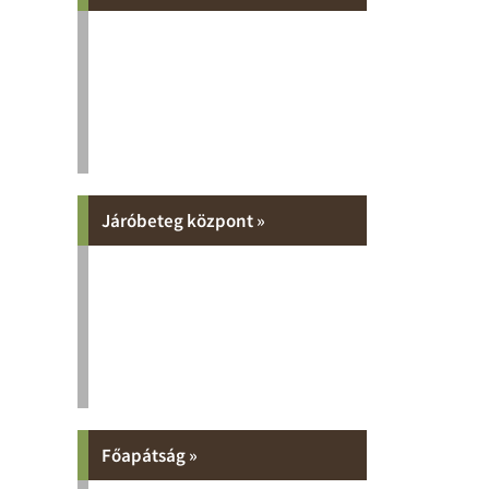
Járóbeteg központ »
Főapátság »