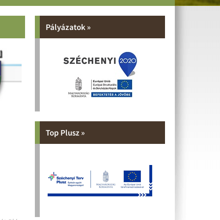
Pályázatok »
Top Plusz »