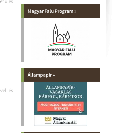
ét ülés
Magyar Falu Program »
Állampapír »
vel és