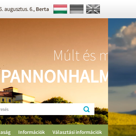
. augusztus. 6.,
Berta
Múlt és ma,
NNONHALMA
aság
Információk
Választási információk