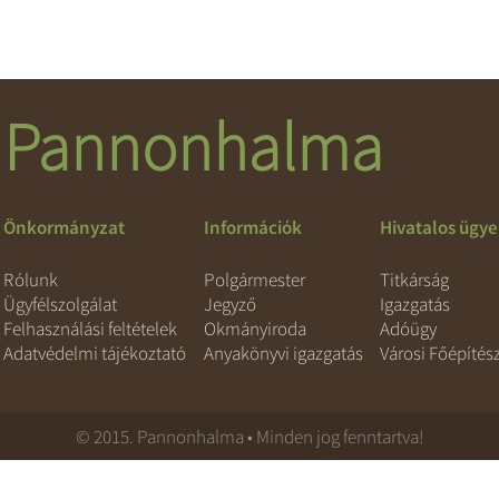
Pannonhalma
Önkormányzat
Információk
Hivatalos ügy
Rólunk
Polgármester
Titkárság
Ügyfélszolgálat
Jegyző
Igazgatás
Felhasználási feltételek
Okmányiroda
Adóügy
Adatvédelmi tájékoztató
Anyakönyvi igazgatás
Városi Főépítés
© 2015. Pannonhalma • Minden jog fenntartva!