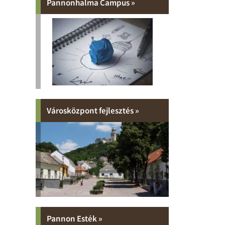
Pannonhalma Campus »
Városközpont fejlesztés »
Pannon Esték »