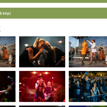
b kép)
k