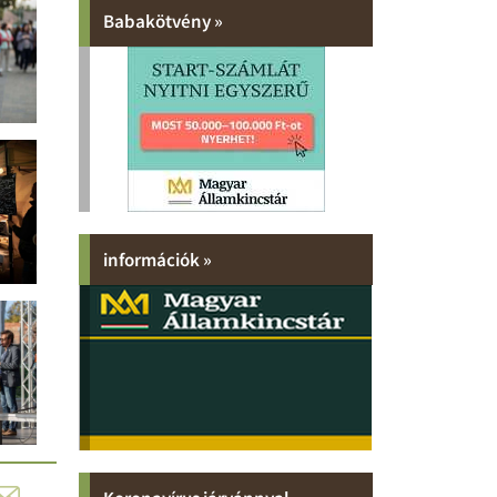
Babakötvény »
információk »