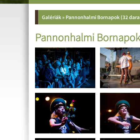
Galériák
»
Pannonhalmi Bornapok (32 dara
Pannonhalmi Bornapo