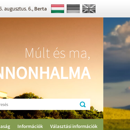
. augusztus. 6.,
Berta
Múlt és ma,
NNONHALMA
aság
Információk
Választási információk