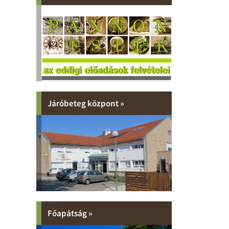
Járóbeteg központ »
Főapátság »