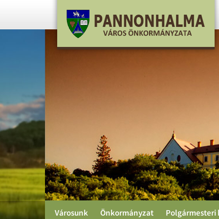
ma,
MA
Városunk
Önkormányzat
Polgármesteri 