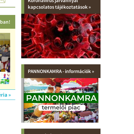
Koronavírus járvánnyal
kapcsolatos tájékoztatások »
kban!
PANNONKAMRA - információk »
ria »