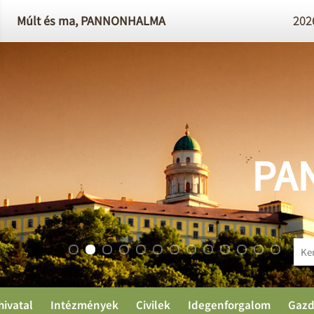
Múlt és ma,
PANNONHALMA
2026
PA
hivatal
Intézmények
Civilek
Idegenforgalom
Gazd