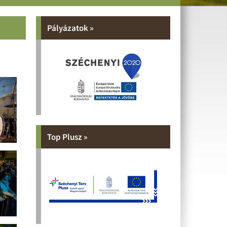
Pályázatok »
Top Plusz »