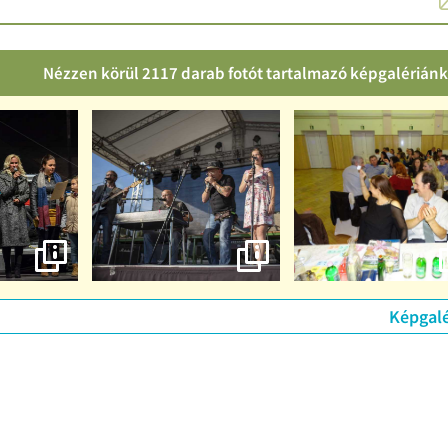
Nézzen körül 2117 darab fotót tartalmazó képgalérián
Képgalé