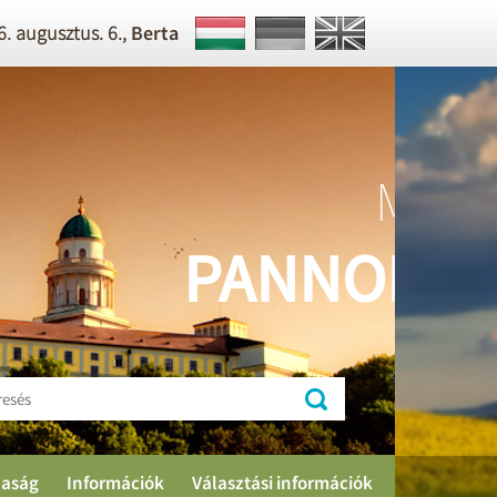
. augusztus. 6.,
Berta
Múlt és ma,
NNONHALMA
aság
Információk
Választási információk