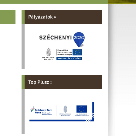
Pályázatok »
Top Plusz »