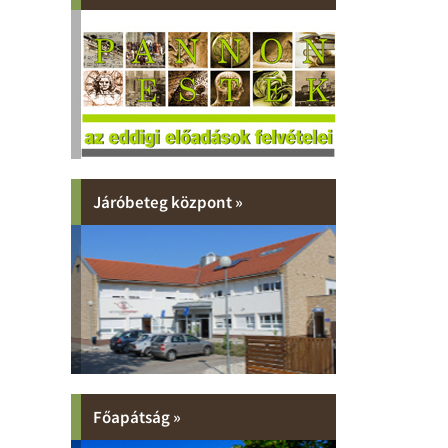
Járóbeteg központ »
Főapátság »