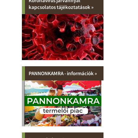
Koronavírus járvánnyal
kapcsolatos tájékoztatások »
PANNONKAMRA - információk »