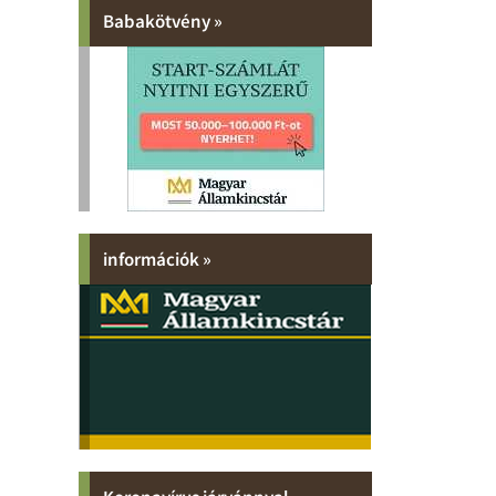
Babakötvény »
információk »