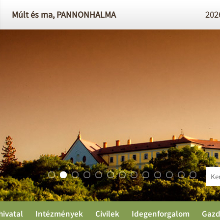
Múlt és ma,
PANNONHALMA
2026
PA
hivatal
Intézmények
Civilek
Idegenforgalom
Gazd