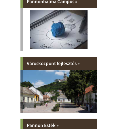
Pannonhalma Campus »
Városközpont fejlesztés »
Pannon Esték »