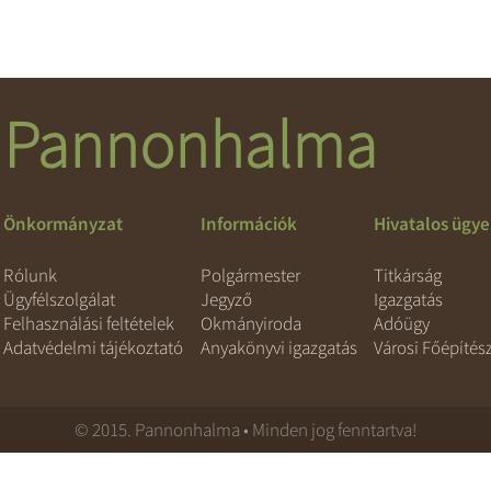
Pannonhalma
Önkormányzat
Információk
Hivatalos ügy
Rólunk
Polgármester
Titkárság
Ügyfélszolgálat
Jegyző
Igazgatás
Felhasználási feltételek
Okmányiroda
Adóügy
Adatvédelmi tájékoztató
Anyakönyvi igazgatás
Városi Főépítés
© 2015. Pannonhalma • Minden jog fenntartva!