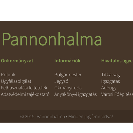
Pannonhalma
Önkormányzat
Információk
Hivatalos ügy
Rólunk
Polgármester
Titkárság
Ügyfélszolgálat
Jegyző
Igazgatás
Felhasználási feltételek
Okmányiroda
Adóügy
Adatvédelmi tájékoztató
Anyakönyvi igazgatás
Városi Főépítés
© 2015. Pannonhalma • Minden jog fenntartva!