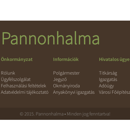
Pannonhalma
Önkormányzat
Információk
Hivatalos ügy
Rólunk
Polgármester
Titkárság
Ügyfélszolgálat
Jegyző
Igazgatás
Felhasználási feltételek
Okmányiroda
Adóügy
Adatvédelmi tájékoztató
Anyakönyvi igazgatás
Városi Főépítés
© 2015. Pannonhalma • Minden jog fenntartva!