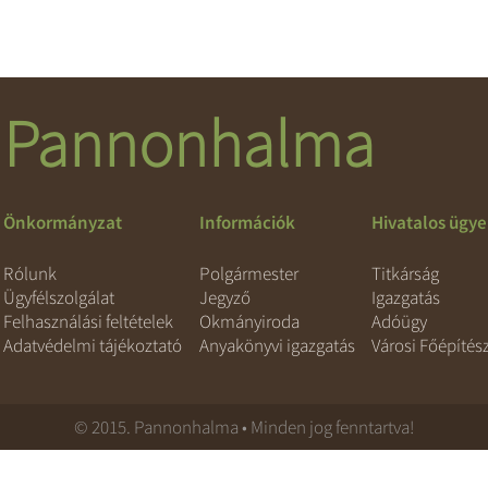
Pannonhalma
Önkormányzat
Információk
Hivatalos ügy
Rólunk
Polgármester
Titkárság
Ügyfélszolgálat
Jegyző
Igazgatás
Felhasználási feltételek
Okmányiroda
Adóügy
Adatvédelmi tájékoztató
Anyakönyvi igazgatás
Városi Főépítés
© 2015. Pannonhalma • Minden jog fenntartva!